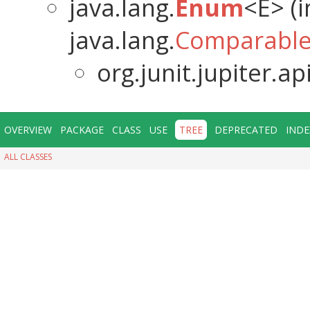
java.lang.
Enum
<E> (
java.lang.
Comparabl
org.junit.jupiter.api
OVERVIEW
PACKAGE
CLASS
USE
TREE
DEPRECATED
INDE
ALL CLASSES