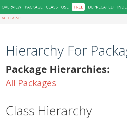
OVERVIEW
PACKAGE
CLASS
USE
TREE
DEPRECATED
INDE
ALL CLASSES
Hierarchy For Packag
Package Hierarchies:
All Packages
Class Hierarchy